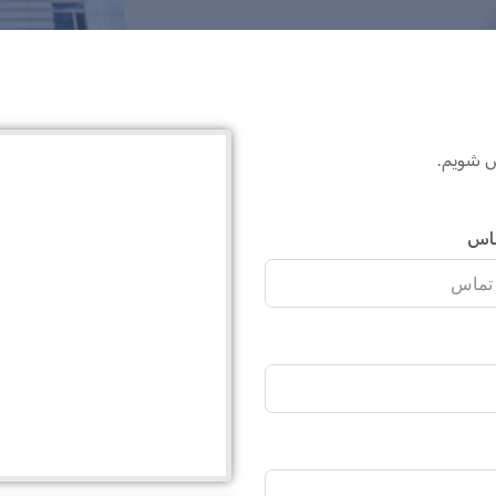
س شویم.
اس