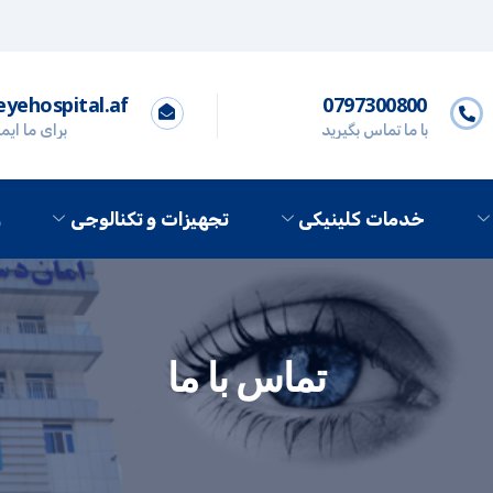
yehospital.af
0797300800
با ما تماس بگیرید
برای ما ایم
خدمات کلینیکی
تجهیزات و تکنالوجی
ر
تماس با ما