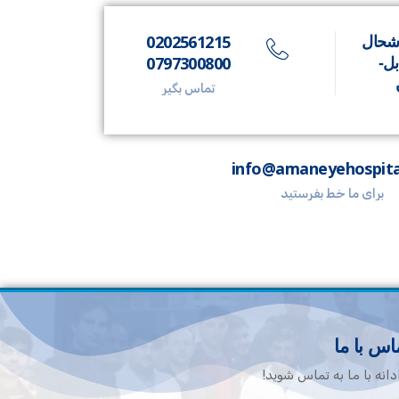
0202561215
شحال
0797300800
بل-
تماس بگیر
info@amaneyehospita
برای ما خط بفرستید
اس با ما
دانه با ما به تماس شوید!