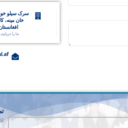
سرک سیلو خو
خان مینه، کا
افغانستان
ما را دریابید
l.af
تم
آزا