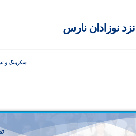
زد نوزادان نارس
سکریننگ و ت
تم