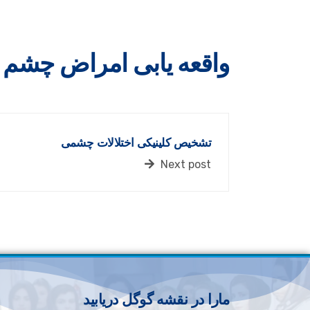
واقعه یابی امراض چشم ن
تشخیص کلینیکی اختلالات چشمی
Next post
مارا در نقشه گوگل دریابید