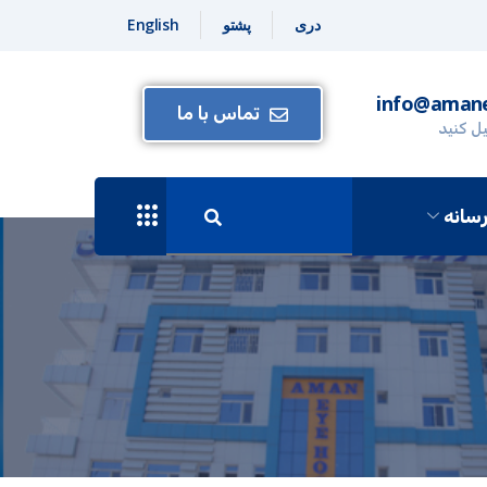
دری
پشتو
English
info@amane
تماس با ما
یل کنید
سانه