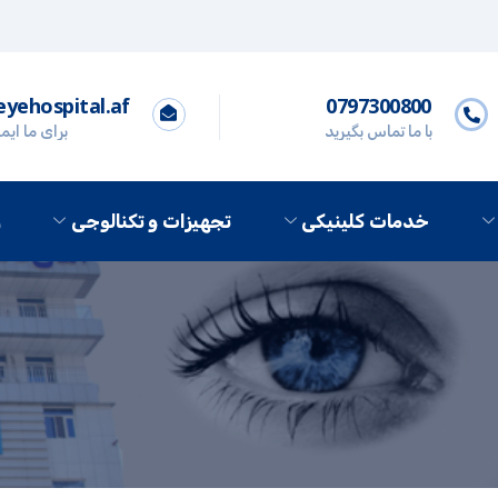
yehospital.af
0797300800
با ما تماس بگیرید
برای ما ایم
خدمات کلینیکی
تجهیزات و تکنالوجی
ر