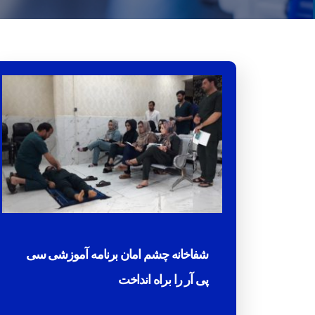
شفاخانه چشم امان برنامه آموزشی سی
پی آر را براه انداخت