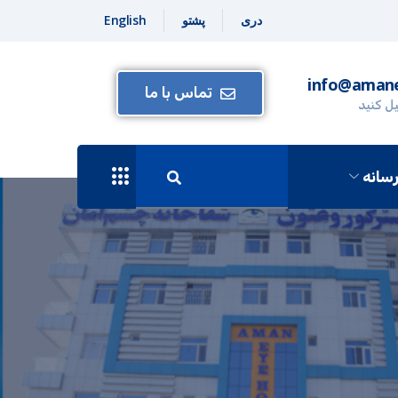
دری
پشتو
English
info@amane
تماس با ما
یل کنید
سانه