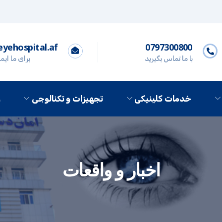
yehospital.af
0797300800
با ما تماس بگیرید
برای ما ایم
خدمات کلینیکی
تجهیزات و تکنالوجی
ر
اخبار و واقعات