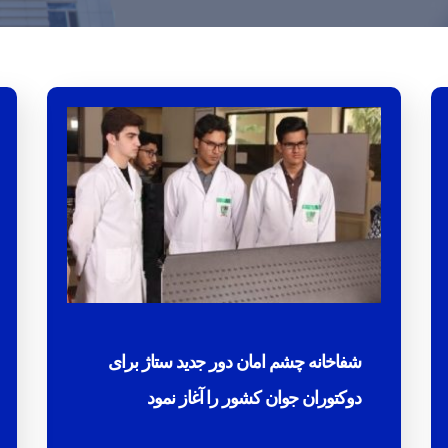
شفاخانه چشم امان دور جدید ستاژ برای
دوکتوران جوان کشور را آغاز نمود