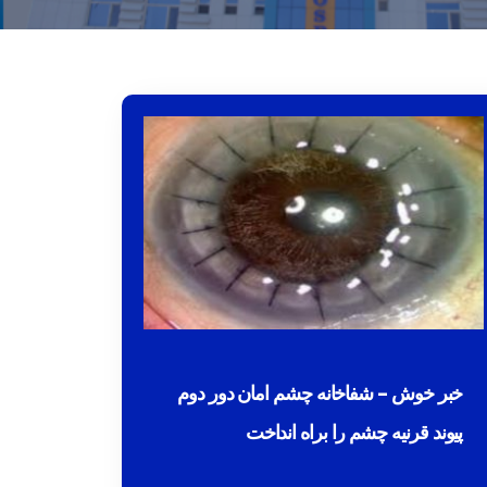
خبر خوش – شفاخانه چشم امان دور دوم
پیوند قرنیه چشم را براه انداخت